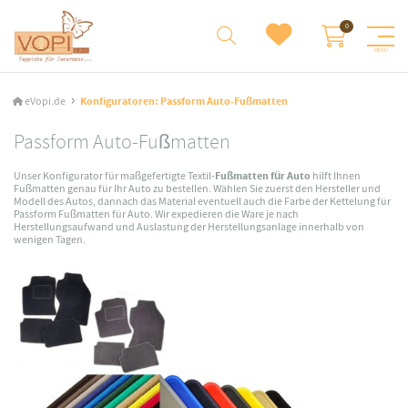
eVopi.de
Konfiguratoren: Passform Auto-Fußmatten
Passform Auto-Fußmatten
Unser Konfigurator für maßgefertigte Textil-
Fußmatten für Auto
hilft Ihnen
Fußmatten genau für Ihr Auto zu bestellen. Wählen Sie zuerst den Hersteller und
Modell des Autos, dannach das Material eventuell auch die Farbe der Kettelung für
Passform Fußmatten für Auto. Wir expedieren die Ware je nach
Herstellungsaufwand und Auslastung der Herstellungsanlage innerhalb von
wenigen Tagen.