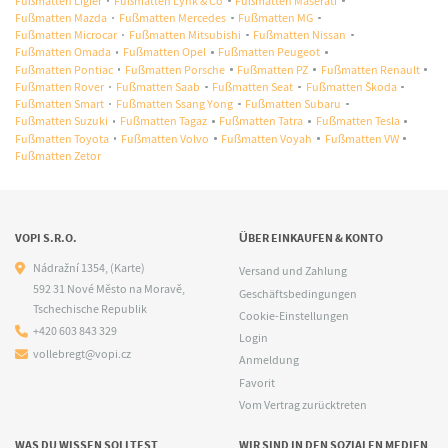
Fußmatten Ligier
Fußmatten Lynk & Co
Fußmatten Maserati
Fußmatten Mazda
Fußmatten Mercedes
Fußmatten MG
Fußmatten Microcar
Fußmatten Mitsubishi
Fußmatten Nissan
Fußmatten Omada
Fußmatten Opel
Fußmatten Peugeot
Fußmatten Pontiac
Fußmatten Porsche
Fußmatten PZ
Fußmatten Renault
Fußmatten Rover
Fußmatten Saab
Fußmatten Seat
Fußmatten Škoda
Fußmatten Smart
Fußmatten Ssang Yong
Fußmatten Subaru
Fußmatten Suzuki
Fußmatten Tagaz
Fußmatten Tatra
Fußmatten Tesla
Fußmatten Toyota
Fußmatten Volvo
Fußmatten Voyah
Fußmatten VW
Fußmatten Zetor
VOPI S.R.O.
ÜBER EINKAUFEN & KONTO
Nádražní 1354,
(Karte)
Versand und Zahlung
592 31 Nové Město na Moravě,
Geschäftsbedingungen
Tschechische Republik
Cookie-Einstellungen
+420 603 843 329
Login
vollebregt@vopi.cz
Anmeldung
Favorit
Vom Vertrag zurücktreten
WAS DU WISSEN SOLLTEST
WIR SIND IN DEN SOZIALEN MEDIEN