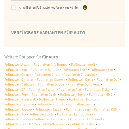
Ich will einen Fußmatten-Aufdruck auswählen
VERFÜGBARE VARIANTEN FÜR AUTO
für Auto
Weitere Optionen für
Fußmatten Aixam
Fußmatten Alfa Romeo
Fußmatten Audi
Fußmatten Baic
Fußmatten Bentley
Fußmatten BMW
Fußmatten Byd
Fußmatten Cherry
Fußmatten Chery
Fußmatten Chevrolet
Fußmatten Chrysler
Fußmatten Citroen
Fußmatten Dacia
Fußmatten Daf
Fußmatten Daihatsu
Fußmatten Dodge
Fußmatten DongFeng
Fußmatten DR
Fußmatten Ferrari
Fußmatten Fiat
Fußmatten Fisker
Fußmatten Ford
Fußmatten Gealy
Fußmatten Geely
Fußmatten GMC
Fußmatten Great Wall
Fußmatten Haima
Fußmatten Honda
Fußmatten Hyundai
Fußmatten Infiniti
Fußmatten Isuzu
Fußmatten Jaecoo
Fußmatten Jaguar
Fußmatten Jeep
Fußmatten KGM
Fußmatten Kia
Fußmatten Lada
Fußmatten Lamborghini
Fußmatten Lancia
Fußmatten Landrover
Fußmatten Landwind
Fußmatten Leap Motor
Fußmatten Lexus
Fußmatten Lifan