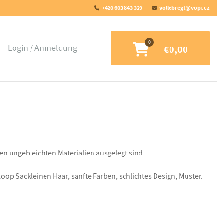
+420 603 843 329
vollebregt@vopi.cz
Login
Anmeldung
€0,00
hen
ungebleichten
Materialien
ausgelegt sind.
Loop
Sackleinen
Haar
, sanfte Farben
, schlichtes Design,
Muster
.