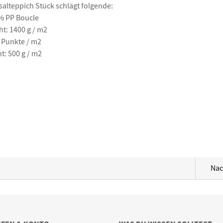
salteppich
Stück
schlägt folgende
:
0%
PP
Boucle
ht:
1400 g
/
m2
Punkte /
m2
ht
:
500 g /
m2
Nac