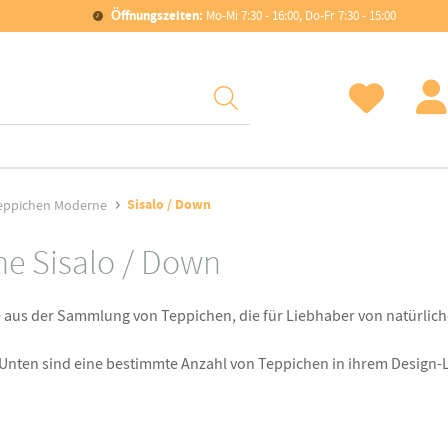
Öffnungszeiten:
Mo-Mi 7:30 - 16:00, Do-Fr 7:30 - 15:00
Sisalo / Down
eppichen Moderne
he Sisalo / Down
e
aus der Sammlung von
Teppichen
, die für
Liebhaber von natürlic
 Unten
sind
eine bestimmte Anzahl von
Teppichen
in ihrem Design
-