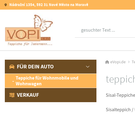
Nádražní 1354, 592 31 Nové Město na Moravě
Suche
eVopi.de
T
FÜR DEIN AUTO
teppic
Teppiche für Wohnmobile und
Wohnwagen
VERKAUF
Sisal
-Teppich
Sisalteppich
/